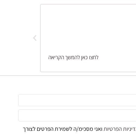
והפעם על מודל
לשמחתי הרבה נבחרתי להיות אחד מ-15 אנשים בסמינר בן שבועיים של תוכנית מיראז'. היומיים הראשונ
לחצו כאן להמשך הקריאה
יניות הפרטיות
ואני מסכימ/ה לשמירת הפרטים לצורך