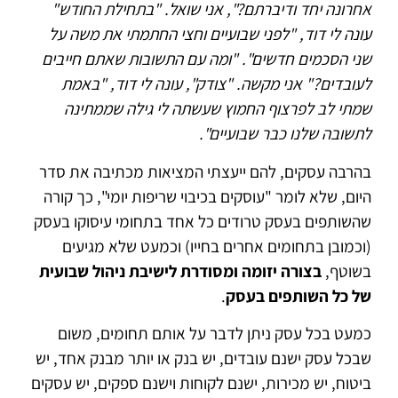
אחרונה יחד ודיברתם?", אני שואל. "בתחילת החודש"
עונה לי דוד, "לפני שבועיים וחצי החתמתי את משה על
שני הסכמים חדשים". "ומה עם התשובות שאתם חייבים
לעובדים?" אני מקשה. "צודק", עונה לי דוד, "באמת
שמתי לב לפרצוף החמוץ שעשתה לי גילה שממתינה
לתשובה שלנו כבר שבועיים".
בהרבה עסקים, להם ייעצתי המציאות מכתיבה את סדר
היום, שלא לומר "עוסקים בכיבוי שריפות יומי", כך קורה
שהשותפים בעסק טרודים כל אחד בתחומי עיסוקו בעסק
(וכמובן בתחומים אחרים בחייו) וכמעט שלא מגיעים
בשוטף,
בצורה יזומה ומסודרת לישיבת ניהול שבועית
של כל השותפים בעסק
.
כמעט בכל עסק ניתן לדבר על אותם תחומים, משום
שבכל עסק ישנם עובדים, יש בנק או יותר מבנק אחד, יש
ביטוח, יש מכירות, ישנם לקוחות וישנם ספקים, יש עסקים