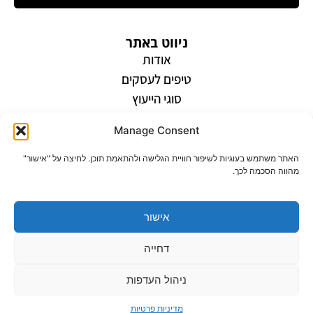
ניווט באתר
אודות
טיפים לעסקים
סוגי הייעוץ
הצהרת נגישות
Manage Consent
מדיניות פרטיות
האתר משתמש בעוגיות לשיפור חוויית הגלישה ולהתאמת תוכן. לחיצה על "אישור"
צרו קשר
מהווה הסכמה לכך.
מספר טלפון: 054-5400723
WhatsApp: 054-5400723
אישור
email: jos@jos-consulting.co.il
דחייה
עקבו אחריי
ניהול העדפות
מדיניות פרטיות
© 2026 כל הזכויות שמורות.
בניית אתרים