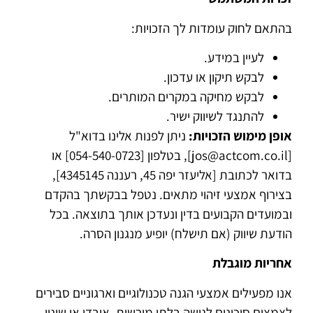
בהתאם לחוק עומדות לך הזכויות:
לעיין במידע.
לבקש תיקון או עדכון.
לבקש מחיקה במקרים המותרים.
להתנגד לשיווק ישיר.
אופן מימוש הזכויות:
ניתן לפנות אלינו בדוא"ל
[jos@actcom.co.il], בטלפון [054-540-0723] או
בדואר לכתובת [אליעזר יפה 45, רעננה 4345145],
בצירוף אמצעי זיהוי מתאים. נטפל בבקשתך בהקדם
ובמועדים הקבועים בדין ונעדכן אותך בתוצאה. בכל
הודעת שיווק (אם תישלח) יופיע מנגנון הסרה.
אחריות מוגבלת
אנו מפעילים אמצעי הגנה טכנולוגיים וארגוניים סבירים
לצמצום סיכונים לגישה בלתי מורשית, אובדן או שינוי