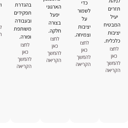
לניהול
כדי
בהגדרת
ו
הארגוני
תזרים
לשמור
תפקידים
יפעל
יעיל
על
ובעבודה
בצורה
המבטיח
יציבות
ל
משותפת
חלקה.
יציבות
ה
וצמיחה.
ופורה.
לחצו
כלכלית.
לחצו
לחצו
כאן
לחצו
כאן
כאן
להמשך
כאן
להמשך
להמשך
הקריאה
להמשך
הקריאה
הקריאה
הקריאה