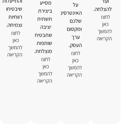
והתייעלות
ועד
מסייע
על
שיבטיחו
להצלחה.
ביצירת
האינטרסים
רווחיות
לחצו
תשתית
שלכם
כאן
וצמיחה.
יציבה
ומקסום
להמשך
לחצו
שתבטיח
ערך
הקריאה
כאן
שותפות
העסק.
להמשך
מוצלחת.
לחצו
הקריאה
לחצו
כאן
כאן
להמשך
להמשך
הקריאה
הקריאה