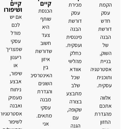
קיים
קיים
הקמת
מכירת
ושיפורו
הכנסת
עסק
עסק
אם יש
שותף
חדש
דורשת
לכם
היא
דורשת
הבנה
מודל
צעד
הבנה
פיננסית
עסקי
חשוב
של
ועסקית.
שמצריך
שדורשת
השוק,
כחלק
ריענון
איזון
בניית
מהליווי
או
בין
אסטרטגיה
אוודא
שיפור,
האינטרסים
ותוכנית
שכל
אבצע
השונים
עסקית.
שלב
ניתוח
והגדרת
מתבצע
מעמיק
אלווה
מבנה
בצורה
ואבנה
אתכם
עסקי
שקופה,
אסטרטגיות
מהגדרת
מתאים.
עם
לשיפור
החזון
אני
הגנה