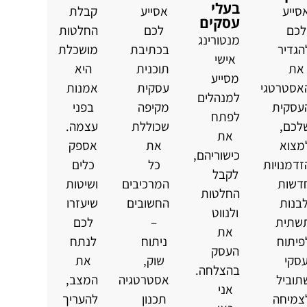
בעלי
סייע
אסייע
קבלת
עסקים
לכם
לכם
החלטות
מנטורינג
הגדיר
בכתיבת
מושכלת
אישי
את
תוכנית
היא
מסייע
אסטרטגיה
עסקית
אמנות
למנהלים
עסקית
מקיפה
בפני
לפתח
לכם,
שכוללת
עצמה.
את
מצוא
את
אספק
כישוריהם,
זדמנויות
כל
כלים
לקבל
דשות
המרכיבים
ושיטות
החלטות
לבנות
החשובים
שיעזרו
ולנווט
שתית
–
לכם
את
פיתוח
ניתוח
לנתח
העסק
סקי
שוק,
את
בהצלחה.
תוביל
אסטרטגיה,
המצב,
אני
צמיחה
תכנון
להעריך