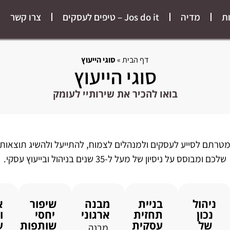
ת
מדיה
Jos do it – טיפים לעסקים
צרו קשר
דף הבית
»
סוגי הייעוץ
סוגי הייעוץ
בואו להכיר את שירותיי לעומק
מטרתם לסייע לעסקים ולמנהלים לצמוח, להתייעל ולהשיג תוצאות
שלכם ומבוסס על ניסיון של מעל ל-35 שנים בניהול ובייעוץ עסקי.
ניהול
בניית
מבנה
שיפור
א
נכון
תחזית
ארגוני
יחסי
ו
של
עסקית
שותפות
ע
מבנה