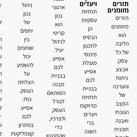
תזרים
ויעדים
ניהול
א
ארגוני
מזומנים
תחזיות
נכון
נכון
תזרים
עסקיות
של
ל
הוא
מזומנים
הן
יחסים
קריטי
הוא
הבסיס
בין
ה
לניהול
הליבה
לתכנון
שותפים
ה
יעיל.
של כל
פיננסי
יכול
ש
אסייע
עסק.
מוצלח.
להשפיע
ל
לכם
אבצע
אסייע
על
ה
בבניית
ניתוח
לכם
הצלחת
ח
מבנה
והערכה
בבניית
העסק
ו
המותאם
של
תחזיות
כולו.
ת
לגודל
המצב
מדויקות
אסייע
ל
העסק
הנוכחי
ויעדים
לכם
ע
ולצרכיו,
ואבנה
ברי
בפתרון
ש
כדי
תוכנית
השגה
קונפליקטים,
ל
שהמנגנון